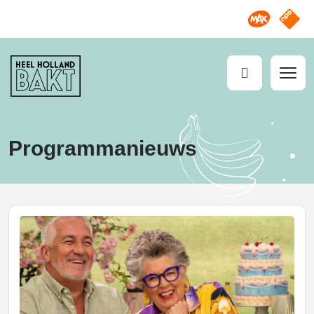
Omroep M
NPO S
Heel
Zoeken
Holland
Bakt
Programmanieuws